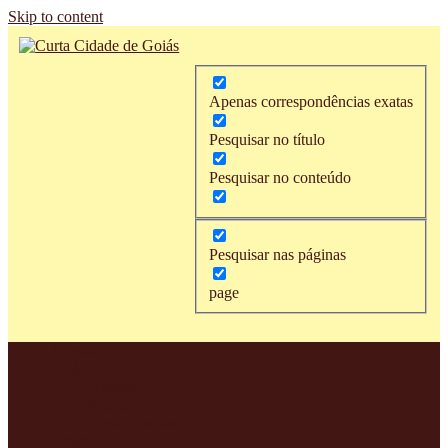
Skip to content
Curta
O
Cidade
portal
Apenas correspondências exatas
de
onde
Goiás
você
Pesquisar no título
encontra
todas
Pesquisar no conteúdo
as
informações
sobre
nossa
Pesquisar nas páginas
cidade.
História,
page
turismo,
gastronomia,
eventos
culturais,
Agenda
Guia
Goiás
Comercial
História
completo,
Agenda
agenda
Cora Coralina
mensal
Turismo