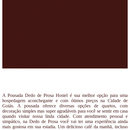
e
Caminho de Cora
muito
Doces
mais
Museus
Natureza
ARTESANATO
Onde ficar
Onde comer
Saiba mais
Parceiros
Anuncie
Contato
GUIA COMERCIAL
Utilidade Pública
A Pousada Dedo de Prosa Hostel é sua melhor opção para uma
hospedagem aconchegante e com ótimos preços na Cidade de
Goiás. A pousada oferece diversas opções de quartos, com
decoração simples mas super agradáveis para você se sentir em casa
quando visitar nossa linda cidade. Com atendimento pessoal e
simpático, na Dedo de Prosa você vai ter uma experiência ainda
mais gostosa em sua estadia. Um delicioso café da manhã, incluso