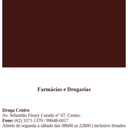
e
Caminho de Cora
muito
Doces
mais
Museus
Natureza
ARTESANATO
Onde ficar
Onde comer
Saiba mais
Parceiros
Anuncie
Contato
GUIA COMERCIAL
Utilidade Pública
Farmácias e Drogarias
Droga Centro
Av. Sebastião Fleury Curado n° 07, Centro.
Fone:
(62) 3371-1370 / 99648-6017
Aberto de segunda a sábado das 08h00 as 22h00 ( inclusive feriados