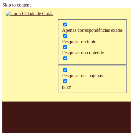
Skip to content
Curta
O
Cidade
portal
Apenas correspondências exatas
de
onde
Goiás
você
Pesquisar no título
encontra
todas
Pesquisar no conteúdo
as
informações
sobre
nossa
Pesquisar nas páginas
cidade.
História,
page
turismo,
gastronomia,
eventos
culturais,
Agenda
Guia
Goiás
Comercial
História
completo,
Agenda
agenda
Cora Coralina
mensal
Turismo